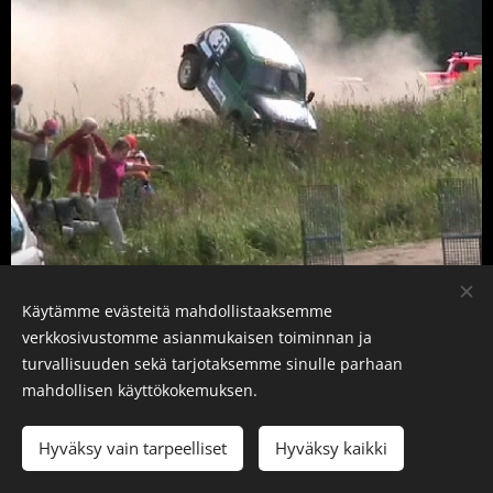
Käytämme evästeitä mahdollistaaksemme
verkkosivustomme asianmukaisen toiminnan ja
Kuvaus: JK-Koosteet
turvallisuuden sekä tarjotaksemme sinulle parhaan
mahdollisen käyttökokemuksen.
Merenna-JM, Karstula - 13.7.2008
Hyväksy vain tarpeelliset
Hyväksy kaikki