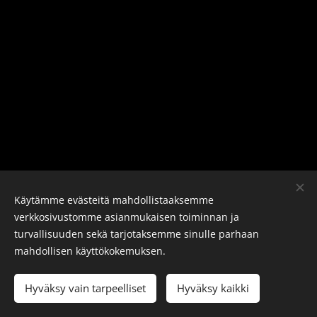
Käytämme evästeitä mahdollistaaksemme
verkkosivustomme asianmukaisen toiminnan ja
turvallisuuden sekä tarjotaksemme sinulle parhaan
mahdollisen käyttökokemuksen.
©J-E Lönn Motorsport Videos
2019-2026
Hyväksy vain tarpeelliset
Hyväksy kaikki
Luotu
Webnodella
Evästeet